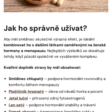
Jak ho správně užívat?
Aby měl smldinec skutečně výrazný efekt, je ideální
kombinovat ho s dalšími látkami zaměřenými na ženské
hormony a menopauzu
. Nejlepších výsledků se dosahuje
tehdy, když působí společně ve vyváženém komplexu.
Kvalitní doplněk stravy by měl obsahovat:
Smldinec chlupatý
– podpora hormonální rovnováhy a
komfortu během menopauzy
Ploštičník hroznatý
– úleva od návalů horka a pocení
Jetel luční
– přirozený zdroj fytoestrogenů
Len setý
– podpora hormonální stability a trávení
Drmek obecný
– harmonizace ženského cyklu a