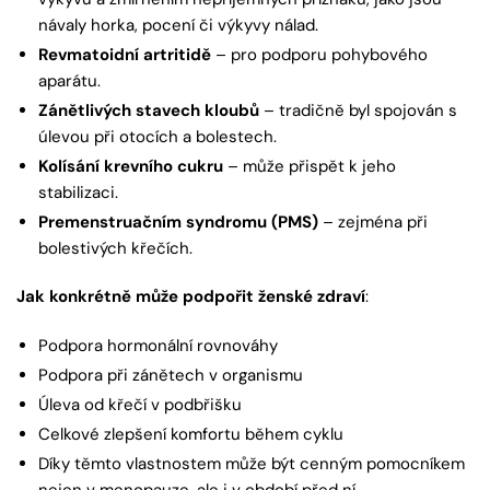
návaly horka, pocení či výkyvy nálad.
Revmatoidní artritidě
– pro podporu pohybového
aparátu.
Zánětlivých stavech kloubů
– tradičně byl spojován s
úlevou při otocích a bolestech.
Kolísání krevního cukru
– může přispět k jeho
stabilizaci.
Premenstruačním syndromu (PMS)
– zejména při
bolestivých křečích.
Jak konkrétně může podpořit ženské zdraví
:
Podpora hormonální rovnováhy
Podpora při zánětech v organismu
Úleva od křečí v podbřišku
Celkové zlepšení komfortu během cyklu
Díky těmto vlastnostem může být cenným pomocníkem