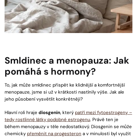
Smldinec a menopauza: Jak
pomáhá s hormony?
To, jak může smldinec přispět ke klidnější a komfortnější
menopauze, jsme si už v krátkosti nastínily výše. Jak ale
jeho působení vysvětlit konkrétněji?
Hlavní roli hraje
diosgenin
, který
patří mezi fytoestrogeny –
tedy rostlinné látky podobné estrogenu
. Právě ten je
během menopauzy v těle nedostatkový. Diosgenin se může
chemicky
přeměnit na progesteron
a v minulosti byl využit