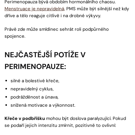
Perimenopauza bývá obdobím hormonálního chaosu.
Menstruace je nepravidelná,
PMS může být silnější než kdy
dříve a tělo reaguje citlivě i na drobné výkyvy.
Právě zde může smldinec sehrát roli podpůrného
spojence.
NEJČASTĚJŠÍ POTÍŽE V
PERIMENOPAUZE:
silné a bolestivé křeče,
nepravidelný cyklus,
podrážděnost a únava,
snížená motivace a výkonnost.
Křeče v podbřišku
mohou být doslova paralyzující. Pokud
se podaří jejich intenzitu zmírnit, pozitivně to ovlivní: