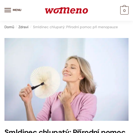
Skip
Skip
to
to
MENU
0
navigation
content
Domů
/
Zdraví
/
Smldinec chlupatý: Přírodní pomoc při menopauze
Smldinec chlupatý: Přírodní pomoc