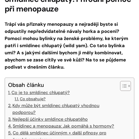
při menopauze
Trápí vás příznaky menopauzy a nejraději byste si
odpustily nepředvídatelné návaly horka a pocení?
Pomoci mohou bylinky na ženské problémy, ke kterým
patří i smldinec chlupatý (wild yam). Co tato bylinka
umí? A s jakými dalšími bychom ji měly kombinovat,
abychom se zase cítily ve své kůži? Na to se půjdeme
podívat v dnešním článku.
Obsah článku
Co je to smldinec chlupatý?
Co obsahuje?
Kdy může být smldinec chlupatý vhodnou
podporou?
Nejlepší účinky smldince chlupatého
Smldinec a menopauza: Jak pomáhá s hormony?
Co dělá smldinec účinným + další přínosy pro