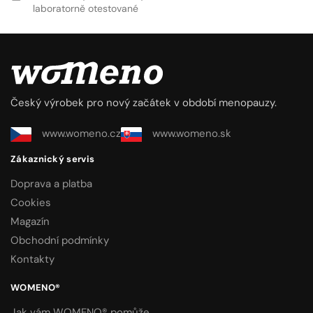
laboratorně otestované
Český výrobek pro nový začátek v období menopauzy.
www.womeno.cz
www.womeno.sk
Zákaznický servis
Doprava a platba
Cookies
Magazín
Obchodní podmínky
Kontakty
WOMENO®
Jak vám WOMENO® pomůže