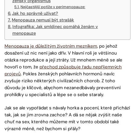
ženský organismus
Nejčastější potíže v perimenopauze:
Jak ho správně užívat?
Menopauza nemusí být strašák
Infografika: Jak smldinec pomáhá ženám v
menopauze
Menopauza je důležitým životním mezníkem
, po jehož
dosažení už nic není jako dřív. V hlavní roli je většinou
otázka reprodukce a její ztráty. Už mnohem méně se ale
hovoří o tom, že
přechod způsobuje řadu nepříjemných
projevů
. Pokles ženských pohlavních hormonů navíc
zvyšuje riziko některých civilizačních chorob. Z toho
důvodu je klíčové, abychom nezanedbávaly preventivní
prohlídky u specialistů a lépe se o sebe staraly.
Jak se ale vypořádat s návaly horka a pocení, které přichází
tak, jak se jim zrovna zachce? A dá se nějak zvýšit naše
chuť na sex, kterého můžeme mít v tomto období také
výrazně méně, než bychom si přály?