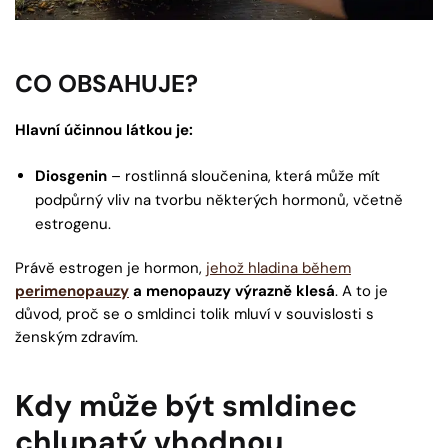
CO OBSAHUJE?
Hlavní účinnou látkou je:
Diosgenin
– rostlinná sloučenina, která může mít
podpůrný vliv na tvorbu některých hormonů, včetně
estrogenu.
Právě estrogen je hormon,
jehož hladina během
perimenopauzy
a menopauzy výrazně klesá
. A to je
důvod, proč se o smldinci tolik mluví v souvislosti s
ženským zdravím.
Kdy může být smldinec
chlupatý vhodnou