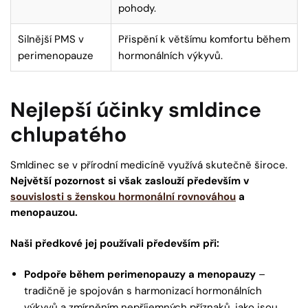
pohody.
Silnější PMS v
Přispění k většímu komfortu během
perimenopauze
hormonálních výkyvů.
Nejlepší účinky smldince
chlupatého
Smldinec se v přírodní medicíně využívá skutečně široce.
Největší pozornost si však zaslouží především v
souvislosti s ženskou hormonální rovnováhou
a
menopauzou.
Naši předkové jej používali především při:
Podpoře během perimenopauzy a menopauzy
–
tradičně je spojován s harmonizací hormonálních
výkyvů a zmírněním nepříjemných příznaků, jako jsou