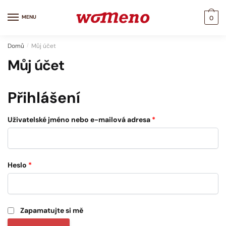
Skip
Skip
to
to
MENU
0
navigation
content
Domů
/
Můj účet
Můj účet
Přihlášení
Uživatelské jméno nebo e-mailová adresa
*
Heslo
*
Zapamatujte si mě