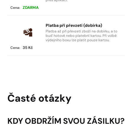
ZDARMA
Platba při převzetí (dobírka)
Platba až při převzetí zboží na dobírku, a to
buď hotově nebo platební kartou. Při volbě
výdejního boxu lze platit pouze kartou.
35 Kč
Časté otázky
KDY OBDRŽÍM SVOU ZÁSILKU?