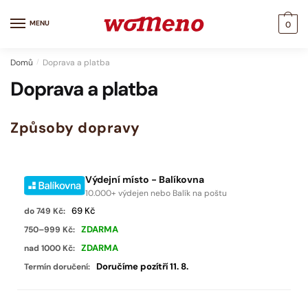
MENU
0
Domů
/
Doprava a platba
Doprava a platba
Způsoby dopravy
Výdejní místo - Balíkovna
10.000+ výdejen nebo Balík na poštu
69 Kč
ZDARMA
ZDARMA
Doručíme pozítří 11. 8.