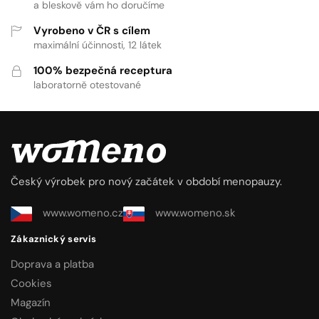
a bleskově vám ho doručíme
Vyrobeno v ČR s cílem
maximální účinnosti, 12 látek
100% bezpečná receptura
laboratorně otestované
Český výrobek pro nový začátek v období menopauzy.
www.womeno.cz
www.womeno.sk
Zákaznický servis
Doprava a platba
Cookies
Magazín