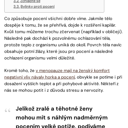
Zchlaďte se
Bylinky proti pocení
Co způsobuje pocení všichni dobře víme. Jakmile tělo
dospěje k tomu, že se přehřívá, dojde k rozšíření kapilár.
Kvůli tomu můžeme trochu zčervenat (například v obličeji).
Následně pak dochází k pozvolnému ochlazování těla,
protože teplo z organismu uniká do okolí. Povrch těla navíc
obsahuje potní žlázy, které jsou pro pocení a následné
ochlazení organismu velmi důležité.
Kromě toho, že
v menopauze mají na ženský komfort
negativní vliv návaly horka a pocení
, obvykle se potíme i při
dosažení vyšších teplot a při pohybové aktivitě. Někteří z
nás se mohou potit i z důvodu stresu a nervozity.
Jelikož zralé a těhotné ženy
mohou mít s náhlým nadměrným
pocením velké potíže, podíváme