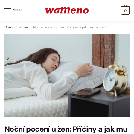
Skip
Skip
to
to
MENU
0
navigation
content
Domů
/
Zdraví
/
Noční pocení u žen: Příčiny a jak mu zabránit
Noční pocení u žen: Příčiny a jak mu