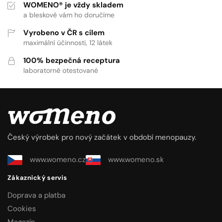
WOMENO® je vždy skladem
a bleskově vám ho doručíme
Vyrobeno v ČR s cílem
maximální účinnosti, 12 látek
100% bezpečná receptura
laboratorně otestované
Český výrobek pro nový začátek v období menopauzy.
www.womeno.cz
www.womeno.sk
Zákaznický servis
Doprava a platba
Cookies
Magazín