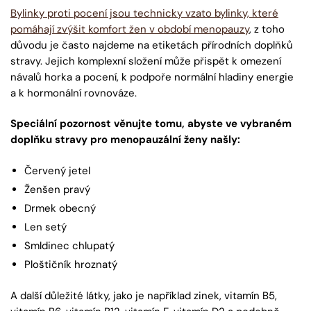
Bylinky proti pocení jsou technicky vzato bylinky, které
pomáhají zvýšit komfort žen v období menopauzy
, z toho
důvodu je často najdeme na etiketách přírodních doplňků
stravy. Jejich komplexní složení může přispět k omezení
návalů horka a pocení, k podpoře normální hladiny energie
a k hormonální rovnováze.
Speciální pozornost věnujte tomu, abyste ve vybraném
doplňku stravy pro menopauzální ženy našly:
Červený jetel
Ženšen pravý
Drmek obecný
Len setý
Smldinec chlupatý
Ploštičník hroznatý
A další důležité látky, jako je například zinek, vitamín B5,