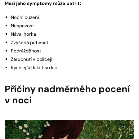
Mezi jeho symptomy může patřit:
Noční buzení
Nespavost
Nával horka
Zvýšená potivost
Podrážděnost
Zarudnutí v obličeji
Rychlejší tlukot srdce
Příčiny nadměrného pocení
v noci