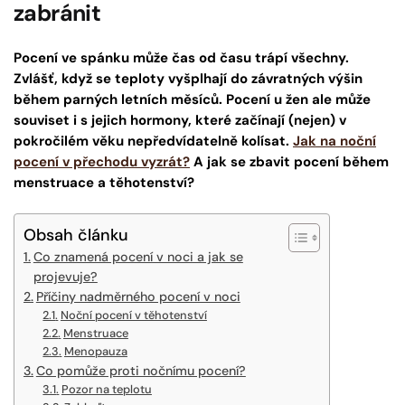
zabránit
Pocení ve spánku může čas od času trápí všechny.
Zvlášť, když se teploty vyšplhají do závratných výšin
během parných letních měsíců. Pocení u žen ale může
souviset i s jejich hormony, které začínají (nejen) v
pokročilém věku nepředvídatelně kolísat.
Jak na noční
pocení v přechodu vyzrát?
A jak se zbavit pocení během
menstruace a těhotenství?
Obsah článku
Co znamená pocení v noci a jak se
projevuje?
Příčiny nadměrného pocení v noci
Noční pocení v těhotenství
Menstruace
Menopauza
Co pomůže proti nočnímu pocení?
Pozor na teplotu