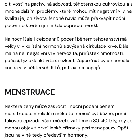
citlivostí na pachy, náladovostí, těhotenskou cukrovkou a s
mnoha dalšími problémy, které mohou mít negativní vliv na
kvalitu jejich života. Mnohé navíc může překvapit noční
pocení, o kterém jim nikdo dopředu neřekl.
Na noční (ale i celodenní) pocení během těhotenství má
velký vliv kolísání hormonů a zvýšená cirkulace krve. Dále
má na něj negativní vliv nervozita, přírůstek hmotnosti,
počasí, fyzická aktivita či úzkost. Zapomínat by se nemělo
ani na vliv některých léků, potravin a nápojů.
MENSTRUACE
Některé ženy může zaskočit i noční pocení během
menstruace. V mladším věku to nemusí být běžné, první
takovou epizodu však můžete zažít mezi 30-40 lety, kdy se
mohou objevit první lehké příznaky perimenopauzy. Opět
jsou na vině tedy především hormony.