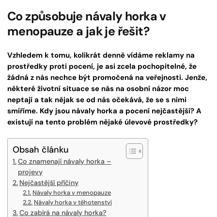
Co způsobuje návaly horka v
menopauze a jak je řešit?
Vzhledem k tomu, kolikrát denně vídáme reklamy na
prostředky proti pocení, je asi zcela pochopitelné, že
žádná z nás nechce být promočená na veřejnosti. Jenže,
některé životní situace se nás na osobní názor moc
neptají a tak nějak se od nás očekává, že se s nimi
smíříme. Kdy jsou návaly horka a pocení nejčastější? A
existují na tento problém nějaké úlevové prostředky?
Obsah článku
Co znamenají návaly horka –
projevy
Nejčastější příčiny
Návaly horka v menopauze
Návaly horka v těhotenství
Co zabírá na návaly horka?