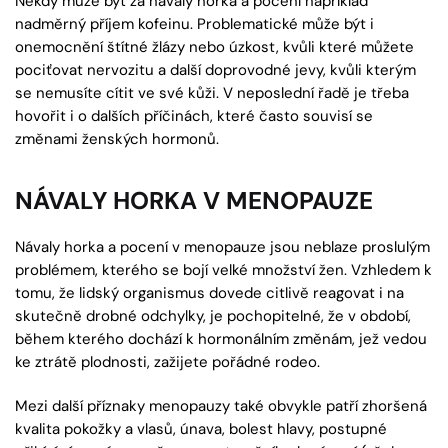
Někdy může být za návaly horka a pocení například
nadměrný příjem kofeinu. Problematické může být i
onemocnění štítné žlázy nebo úzkost, kvůli které můžete
pociťovat nervozitu a další doprovodné jevy, kvůli kterým
se nemusíte cítit ve své kůži. V neposlední řadě je třeba
hovořit i o dalších příčinách, které často souvisí se
změnami ženských hormonů.
NÁVALY HORKA V MENOPAUZE
Návaly horka a pocení v menopauze jsou neblaze proslulým
problémem, kterého se bojí velké množství žen. Vzhledem k
tomu, že lidský organismus dovede citlivě reagovat i na
skutečně drobné odchylky, je pochopitelné, že v období,
během kterého dochází k hormonálním změnám, jež vedou
ke ztrátě plodnosti, zažijete pořádné rodeo.
Mezi další příznaky menopauzy také obvykle patří zhoršená
kvalita pokožky a vlasů, únava, bolest hlavy, postupné