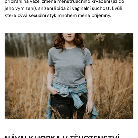
přibírání na váze, změna menstruačního krvácení (až do
jeho vymizení), snížení libida či vaginální suchost, kvůli
které bývá sexuální styk mnohem méně příjemný.