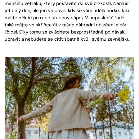
menšího větráku, který postavíte do své blízkosti. Nemusí
jet celý den, ale jen ve chvíli, kdy se vám udělá horko. Také
mějte někde po ruce studený nápoj. V neposlední řadě
také mějte ve skříňce či v tašce náhradní oblečení a pár
líčidel. Díky tomu se zvládnete bezprostředně po návalu
upravit a nebudete se cítit špatně kvůli svému zevnějšku.