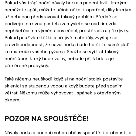
Pokud vás trápí noční návaly horka a pocení, kvůli kterým
nemůžete spát, můžete učinit několik opatření, díky kterým
už nebudou představovat takový problém. Předně se
podívejte na svou postel a zamyslete se nad tím, zda
nepřišel čas na výměnu povlečení, prostěradla a přikrývky.
Pokud používáte těžké a hřejivé materiály, zvyšuje se
pravděpodobnost, že nával horka bude horší. To samé platí
i o materiálu vašeho pyžama. Snažte se vybírat takový
noční úbor, který bude volný, nebude příliš hřát a je
přiměřeně prodyšný.
Také ničemu neuškodí, když si na noční stolek postavíte
sklenici se studenou vodou a když budete před spaním
větrat. Někomu může vyhovovat i spánek s otevřeným
oknem.
POZOR NA SPOUŠTĚČE!
Návaly horka a pocení mohou občas spouštět i drobnosti, o