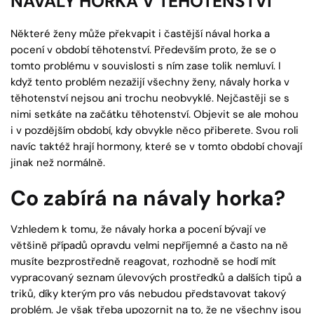
NÁVALY HORKA V TĚHOTENSTVÍ
Některé ženy může překvapit i častější nával horka a
pocení v období těhotenství. Především proto, že se o
tomto problému v souvislosti s ním zase tolik nemluví. I
když tento problém nezažijí všechny ženy, návaly horka v
těhotenství nejsou ani trochu neobvyklé. Nejčastěji se s
nimi setkáte na začátku těhotenství. Objevit se ale mohou
i v pozdějším období, kdy obvykle něco přiberete. Svou roli
navíc taktéž hrají hormony, které se v tomto období chovají
jinak než normálně.
Co zabírá na návaly horka?
Vzhledem k tomu, že návaly horka a pocení bývají ve
většině případů opravdu velmi nepříjemné a často na ně
musíte bezprostředně reagovat, rozhodně se hodí mít
vypracovaný seznam úlevových prostředků a dalších tipů a
triků, díky kterým pro vás nebudou představovat takový
problém. Je však třeba upozornit na to, že ne všechny jsou