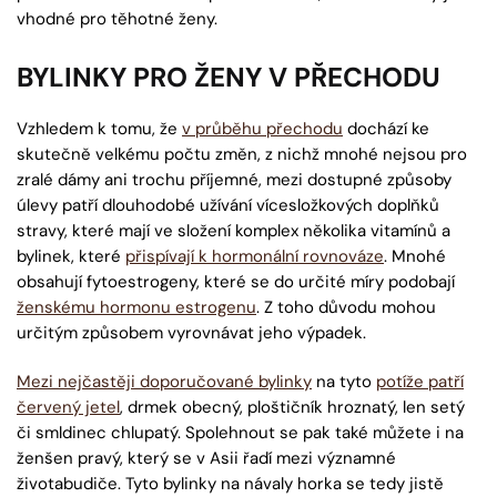
vhodné pro těhotné ženy.
BYLINKY PRO ŽENY V PŘECHODU
Vzhledem k tomu, že
v průběhu přechodu
dochází ke
skutečně velkému počtu změn, z nichž mnohé nejsou pro
zralé dámy ani trochu příjemné, mezi dostupné způsoby
úlevy patří dlouhodobé užívání vícesložkových doplňků
stravy, které mají ve složení komplex několika vitamínů a
bylinek, které
přispívají k hormonální rovnováze
. Mnohé
obsahují fytoestrogeny, které se do určité míry podobají
ženskému hormonu estrogenu
. Z toho důvodu mohou
určitým způsobem vyrovnávat jeho výpadek.
Mezi nejčastěji doporučované bylinky
na tyto
potíže patří
červený jetel
, drmek obecný, ploštičník hroznatý, len setý
či smldinec chlupatý. Spolehnout se pak také můžete i na
ženšen pravý, který se v Asii řadí mezi významné
životabudiče. Tyto bylinky na návaly horka se tedy jistě