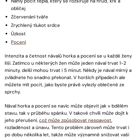
Náhlý pocit tepla, který se rozšiřuje na hruď, krk a
obličej
Zčervenání tváře
Zrychlený tlukot srdce
Úzkost
Pocení
Intenzita a četnost návalů horka a pocení se u každé ženy
liší. Zatímco u některých žen může jeden nával trvat 1-2
minuty, delší mohou trvat i 5 minut. Někdy je nával mírný a
zvládnete ho snadno překonat. V horších případech ale
můžete mít pocit, jako byste právě vylezly oblečené ze
sprchy.
Nával horka a pocení se navíc může objevit jak v bdělém
stavu, tak v průběhu spánku. V takové chvíli může dojít k
jeho přerušení,
což může způsobovat nespavost
,
rozladěnost a únavu. Tento problém zároveň může trvat i
po dobu několika let, takže může významně snižovat vaši