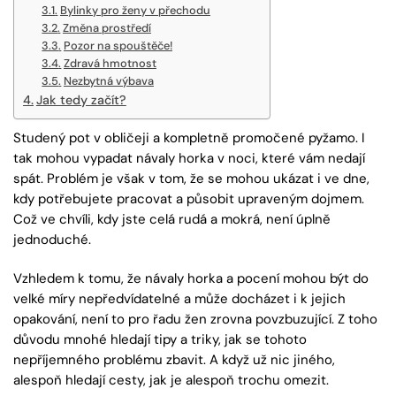
Bylinky pro ženy v přechodu
Změna prostředí
Pozor na spouštěče!
Zdravá hmotnost
Nezbytná výbava
Jak tedy začít?
Studený pot v obličeji a kompletně promočené pyžamo. I
tak mohou vypadat návaly horka v noci, které vám nedají
spát. Problém je však v tom, že se mohou ukázat i ve dne,
kdy potřebujete pracovat a působit upraveným dojmem.
Což ve chvíli, kdy jste celá rudá a mokrá, není úplně
jednoduché.
Vzhledem k tomu, že návaly horka a pocení mohou být do
velké míry nepředvídatelné a může docházet i k jejich
opakování, není to pro řadu žen zrovna povzbuzující. Z toho
důvodu mnohé hledají tipy a triky, jak se tohoto
nepříjemného problému zbavit. A když už nic jiného,
alespoň hledají cesty, jak je alespoň trochu omezit.