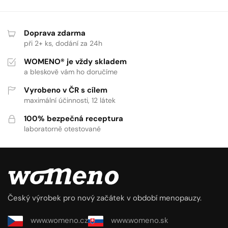
Doprava zdarma
při 2+ ks, dodání za 24h
WOMENO® je vždy skladem
a bleskově vám ho doručíme
Vyrobeno v ČR s cílem
maximální účinnosti, 12 látek
100% bezpečná receptura
laboratorně otestované
Český výrobek pro nový začátek v období menopauzy.
www.womeno.cz
www.womeno.sk