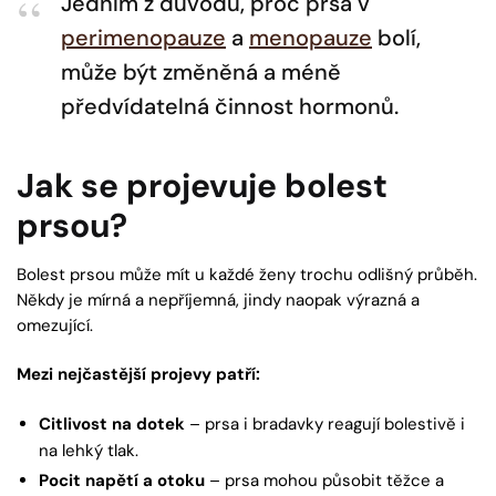
Jedním z důvodů, proč prsa v
perimenopauze
a
menopauze
bolí,
může být změněná a méně
předvídatelná činnost hormonů.
Jak se projevuje bolest
prsou?
Bolest prsou může mít u každé ženy trochu odlišný průběh.
Někdy je mírná a nepříjemná, jindy naopak výrazná a
omezující.
Mezi nejčastější projevy patří:
Citlivost na dotek
– prsa i bradavky reagují bolestivě i
na lehký tlak.
Pocit napětí a otoku
– prsa mohou působit těžce a