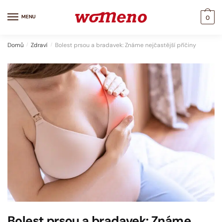
Skip
Skip
to
to
MENU
0
navigation
content
Domů
/
Zdraví
/
Bolest prsou a bradavek: Známe nejčastější příčiny
Bolest prsou a bradavek: Známe