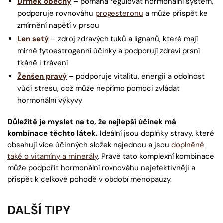
Drmek obecný
– pomáhá regulovat hormonální systém,
podporuje rovnováhu
progesteronu
a může přispět ke
zmírnění napětí v prsou
Len setý
– zdroj zdravých tuků a lignanů, které mají
mírné fytoestrogenní účinky a podporují zdraví prsní
tkáně i trávení
Ženšen pravý
– podporuje vitalitu, energii a odolnost
vůči stresu, což může nepřímo pomoci zvládat
hormonální výkyvy
Důležité je myslet na to, že nejlepší účinek má
kombinace těchto látek.
Ideální jsou doplňky stravy, které
obsahují více účinných složek najednou a jsou
doplněné
také o vitamíny a minerály
. Právě tato komplexní kombinace
může podpořit hormonální rovnováhu nejefektivněji a
přispět k celkové pohodě v období menopauzy.
DALŠÍ TIPY