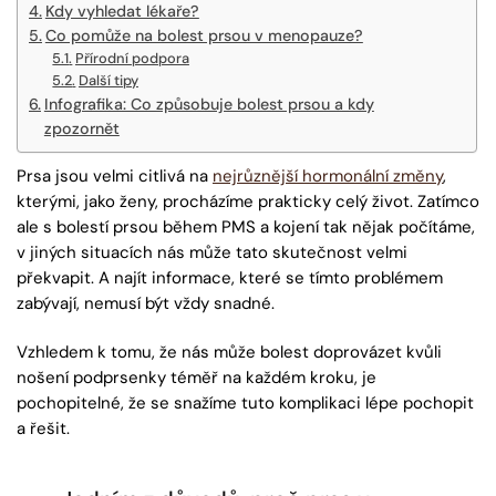
Kdy vyhledat lékaře?
Co pomůže na bolest prsou v menopauze?
Přírodní podpora
Další tipy
Infografika: Co způsobuje bolest prsou a kdy
zpozornět
Prsa jsou velmi citlivá na
nejrůznější hormonální změny
,
kterými, jako ženy, procházíme prakticky celý život. Zatímco
ale s bolestí prsou během PMS a kojení tak nějak počítáme,
v jiných situacích nás může tato skutečnost velmi
překvapit. A najít informace, které se tímto problémem
zabývají, nemusí být vždy snadné.
Vzhledem k tomu, že nás může bolest doprovázet kvůli
nošení podprsenky téměř na každém kroku, je
pochopitelné, že se snažíme tuto komplikaci lépe pochopit
a řešit.