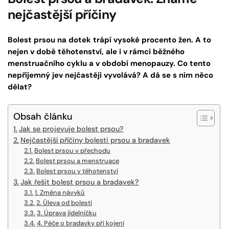
nejčastější příčiny
Bolest prsou na dotek trápí vysoké procento žen. A to
nejen v době těhotenství, ale i v rámci běžného
menstruačního cyklu a v období menopauzy. Co tento
nepříjemný jev nejčastěji vyvolává? A dá se s ním něco
dělat?
Obsah článku
Jak se projevuje bolest prsou?
Nejčastější příčiny bolesti prsou a bradavek
Bolest prsou v přechodu
Bolest prsou a menstruace
Bolest prsou v těhotenství
Jak řešit bolest prsou a bradavek?
1. Změna návyků
2. Úleva od bolesti
3. Úprava jídelníčku
4. Péče o bradavky při kojení