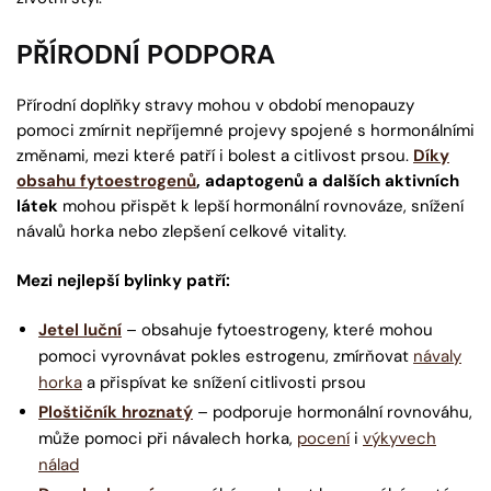
PŘÍRODNÍ PODPORA
Přírodní doplňky stravy mohou v období menopauzy
pomoci zmírnit nepříjemné projevy spojené s hormonálními
změnami, mezi které patří i bolest a citlivost prsou.
Díky
obsahu fytoestrogenů
, adaptogenů a dalších aktivních
látek
mohou přispět k lepší hormonální rovnováze, snížení
návalů horka nebo zlepšení celkové vitality.
Mezi nejlepší bylinky patří:
Jetel luční
– obsahuje fytoestrogeny, které mohou
pomoci vyrovnávat pokles estrogenu, zmírňovat
návaly
horka
a přispívat ke snížení citlivosti prsou
Ploštičník hroznatý
– podporuje hormonální rovnováhu,
může pomoci při návalech horka,
pocení
i
výkyvech
nálad