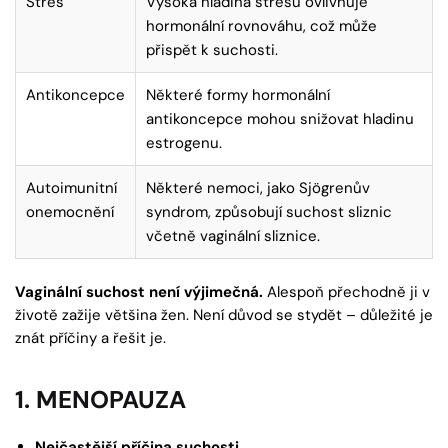
Stres
Vysoká hladina stresu ovlivňuje
hormonální rovnováhu, což může
přispět k suchosti.
Antikoncepce
Některé formy hormonální
antikoncepce mohou snižovat hladinu
estrogenu.
Autoimunitní
Některé nemoci, jako Sjögrenův
onemocnění
syndrom, způsobují suchost sliznic
včetně vaginální sliznice.
Vaginální suchost není výjimečná.
Alespoň přechodně ji v
životě zažije většina žen. Není důvod se stydět – důležité je
znát příčiny a řešit je.
1.
MENOPAUZA
Nejčastější příčina suchosti