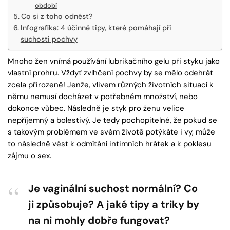
období
Co si z toho odnést?
Infografika: 4 účinné tipy, které pomáhají při
suchosti pochvy
Mnoho žen vnímá používání lubrikačního gelu při styku jako
vlastní prohru. Vždyť zvlhčení pochvy by se mělo odehrát
zcela přirozeně! Jenže, vlivem různých životních situací k
němu nemusí docházet v potřebném množství, nebo
dokonce vůbec. Následně je styk pro ženu velice
nepříjemný a bolestivý. Je tedy pochopitelné, že pokud se
s takovým problémem ve svém životě potýkáte i vy, může
to následně vést k odmítání intimních hrátek a k poklesu
zájmu o sex.
Je vaginální suchost normální? Co
ji způsobuje? A jaké tipy a triky by
na ni mohly dobře fungovat?