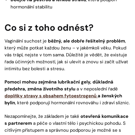
hormonální stabilitu
Co si z toho odnést?
Vaginální suchost je
běžný, ale dobře řešitelný problém
,
který může potkat každou ženu – v jakémkoli věku. Pokud
vás trápí, nejste v tom sama. Důležité je vědět, že existuje
řada účinných možností, jak si ulevit a znovu si začít užívat
intimitu bez bolesti a stresu.
Pomoci mohou zejména lubrikační gely, důkladná
předehra, změna životního stylu
a v neposlední řadě
doplňky stravy s obsahem fytoestrogenů
a ženských
bylin
, které podporují hormonální rovnováhu i zdraví sliznic.
Nezapomínejte, že základem je také
otevřená komunikace
s partnerem
a péče o vlastní tělo i psychickou pohodu. S
citlivým přístupem a správnou podporou je možné se s