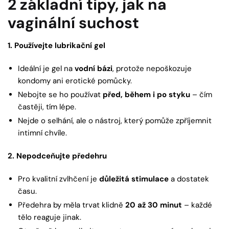
2 základní tipy, jak na
vaginální suchost
1. Používejte lubrikační gel
Ideální je gel na
vodní bázi
, protože nepoškozuje
kondomy ani erotické pomůcky.
Nebojte se ho používat
před, během i po styku
– čím
častěji, tím lépe.
Nejde o selhání, ale o nástroj, který pomůže zpříjemnit
intimní chvíle.
2. Nepodceňujte předehru
Pro kvalitní zvlhčení je
důležitá stimulace
a dostatek
času.
Předehra by měla trvat klidně
20 až 30 minut
– každé
tělo reaguje jinak.