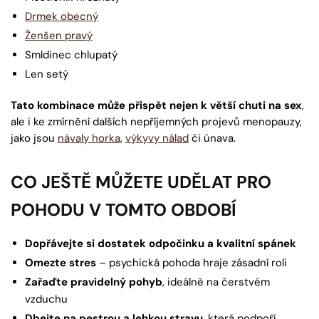
Drmek obecný
Ženšen pravý
Smldinec chlupatý
Len setý
Tato kombinace může přispět nejen k větší chuti na sex
,
ale i ke zmírnění dalších nepříjemných projevů menopauzy,
jako jsou
návaly horka
,
výkyvy nálad
či únava.
CO JEŠTĚ MŮŽETE UDĚLAT PRO
POHODU V TOMTO OBDOBÍ
Dopřávejte si dostatek odpočinku a kvalitní spánek
Omezte stres
– psychická pohoda hraje zásadní roli
Zařaďte pravidelný pohyb
, ideálně na čerstvém
vzduchu
Dbejte na pestrou a lehkou stravu
, která podpoří