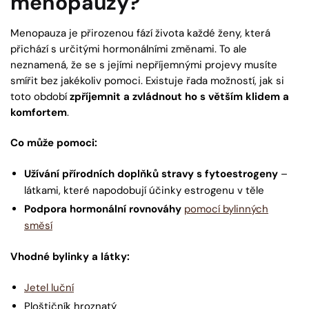
menopauzy?
Menopauza je přirozenou fází života každé ženy, která
přichází s určitými hormonálními změnami. To ale
neznamená, že se s jejími nepříjemnými projevy musíte
smířit bez jakékoliv pomoci. Existuje řada možností, jak si
toto období
zpříjemnit a zvládnout ho s větším klidem a
komfortem
.
Co může pomoci:
Užívání přírodních doplňků stravy s fytoestrogeny
–
látkami, které napodobují účinky estrogenu v těle
Podpora hormonální rovnováhy
pomocí bylinných
směsí
Vhodné bylinky a látky:
Jetel luční
Ploštičník hroznatý