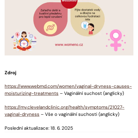
Zdroj
https://www.webmd.com/women/vaginal-dryness-causes-
moisturizing-treatments
– Vaginální suchost (anglicky)
https://my.clevelandclinic.org/health/symptoms/21027-
vaginal-dryness
– Vše o vaginální suchosti (anglicky)
Poslední aktualizace: 18. 6. 2025