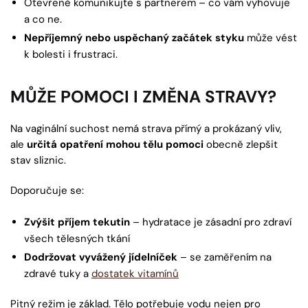
Otevřeně komunikujte s partnerem – co vám vyhovuje
a co ne.
Nepříjemný nebo uspěchaný začátek styku
může vést
k bolesti i frustraci.
MŮŽE POMOCI I ZMĚNA STRAVY?
Na vaginální suchost nemá strava přímý a prokázaný vliv,
ale
určitá opatření mohou tělu pomoci
obecně zlepšit
stav sliznic.
Doporučuje se:
Zvýšit příjem tekutin
– hydratace je zásadní pro zdraví
všech tělesných tkání
Dodržovat vyvážený jídelníček
– se zaměřením na
zdravé tuky a
dostatek vitamínů
Pitný režim je základ. Tělo potřebuje vodu nejen pro