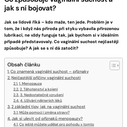
jak s ní bojovat?
Jak se lidově říká – kdo maže, ten jede. Problém je v
tom, že i když nás příroda při styku vybavila přirozenou
lubrikací, ne vždy funguje tak, jak bychom si v ideálním
případě představovaly. Co vaginální suchost nejčastěji
způsobuje? A jak se s ní dá zatočit?
Obsah článku
Co znamená vaginální suchost – příznaky
Nejčastější příčiny vaginální suchosti
1. Menopauza
2. Těhotenství a kojení
3. Nedostatečné vzrušení
4. Užívání některých léků
2 základní tipy, jak na vaginální suchost
Může pomoci i změna stravy?
Jak si ulevit od příznaků menopauzy?
Co ještě můžete udělat pro pohodu v tomto