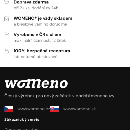
Doprava zdarma
při 2+ ks, dodání za 24h
WOMENO® je vždy skladem
a bleskově vám ho doručíme
Vyrobeno v ČR s cílem
maximální účinnosti, 12 látek
100% bezpečná receptura
laboratorně otestované
Český výrobek pro nový začátek v období menopauzy.
www.womeno.cz
www.womeno.sk
Zákaznický servis
Doprava a platba