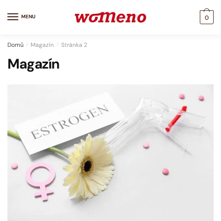
Skip
Skip
to
to
MENU
0
navigation
content
Domů
/
Magazín
/
Stránka 2
Magazín