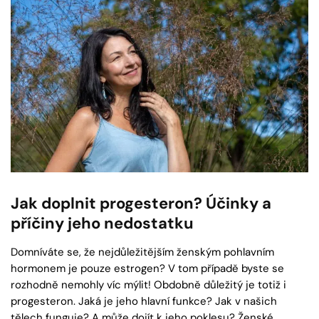
Jak doplnit progesteron? Účinky a
příčiny jeho nedostatku
Domníváte se, že nejdůležitějším ženským pohlavním
hormonem je pouze estrogen? V tom případě byste se
rozhodně nemohly víc mýlit! Obdobně důležitý je totiž i
progesteron. Jaká je jeho hlavní funkce? Jak v našich
tělech funguje? A může dojít k jeho poklesu? Ženské