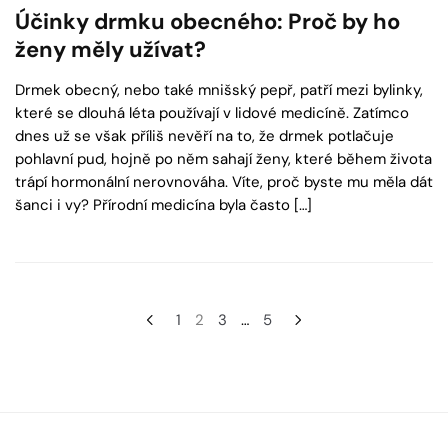
Účinky drmku obecného: Proč by ho
ženy měly užívat?
Drmek obecný, nebo také mnišský pepř, patří mezi bylinky,
které se dlouhá léta používají v lidové medicíně. Zatímco
dnes už se však příliš nevěří na to, že drmek potlačuje
pohlavní pud, hojně po něm sahají ženy, které během života
trápí hormonální nerovnováha. Víte, proč byste mu měla dát
šanci i vy? Přírodní medicína byla často […]
Navigace
1
2
3
…
5
pro
příspěvky