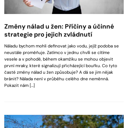
Změny nálad u žen: Příčiny a účinné
strategie pro jejich zvládnutí
Náladu bychom mohli definovat jako vodu, jejíž podoba se
neustále proměňuje. Zatímco v jednu chvíli se cítíme
vesele a v pohodě, během okamžiku se mohou objevit
první mraky, které signalizují přicházející bouřku. Co tyto
časté změny nálad u žen způsobuje? A dá se jim nějak
bránit? Nálada není v průběhu celého dne neměnná.
Pokazit nám […]