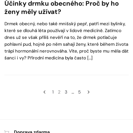
Účinky drmku obecného: Proč by ho
ženy měly užívat?
Drmek obecný, nebo také mnišský pepř, patří mezi bylinky,
které se dlouhá léta používají v lidové medicíně. Zatímco
dnes už se však příliš nevěří na to, že drmek potlačuje
pohlavní pud, hojně po něm sahají ženy, které během života
trápí hormonální nerovnováha. Víte, proč byste mu měla dát
šanci i vy? Přírodní medicína byla často […]
Navigace
1
2
3
…
5
pro
příspěvky
Doprava zdarma