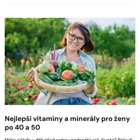
Nejlepší vitamíny a minerály pro ženy
po 40 a 50
Máte někde v dáli před sebou padesátý rok života? Pokud