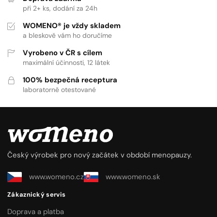
při 2+ ks, dodání za 24h
WOMENO® je vždy skladem
a bleskově vám ho doručíme
Vyrobeno v ČR s cílem
maximální účinnosti, 12 látek
100% bezpečná receptura
laboratorně otestované
Český výrobek pro nový začátek v období menopauzy.
www.womeno.cz
www.womeno.sk
Zákaznický servis
Doprava a platba