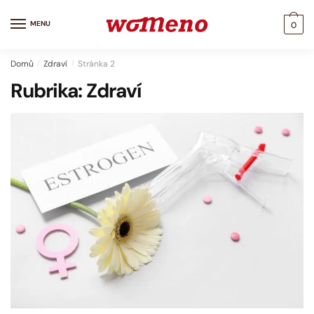
Skip
Skip
to
to
MENU
0
navigation
content
Domů
/
Zdraví
/
Stránka 2
Rubrika:
Zdraví