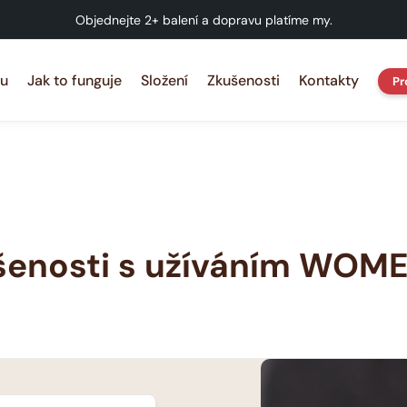
Objednejte 2+ balení a dopravu platíme my.
u
Jak to funguje
Složení
Zkušenosti
Kontakty
Pr
šenosti s užíváním WOM