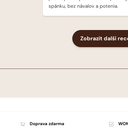
spánku, bez návalov a potenia.
Zobrazit další re
Doprava zdarma
WOM