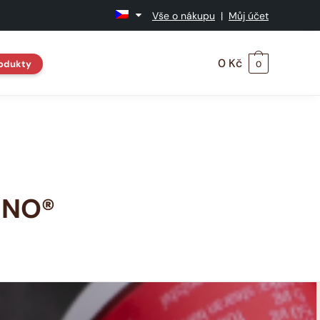
Vše o nákupu
|
Můj účet
0
Kč
odukty
0
ENO®