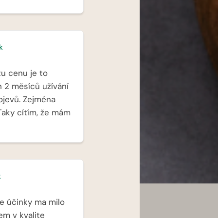
k
u cenu je to
 2 měsíců užívání
ojevů. Zejména
Taky cítím, že mám
k
le účinky ma milo
em v kvalite