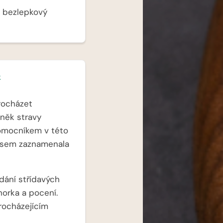
a bezlepkový
k
procházet
něk stravy
omocníkem v této
 jsem zaznamenala
dání střídavých
horka a pocení.
rocházejícím