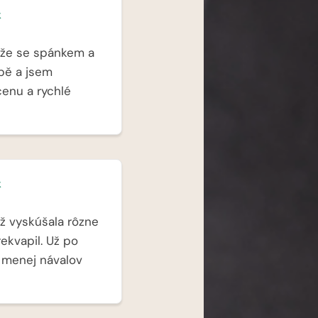
k
íže se spánkem a
bě a jsem
cenu a rychlé
k
ž vyskúšala rôzne
ekvapil. Už po
 menej návalov