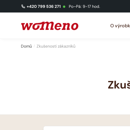
+420 799 536 271
Po–Pá: 9-17 hod.
O výrobk
Domů
Zkušenosti zákazníků
/
Zku