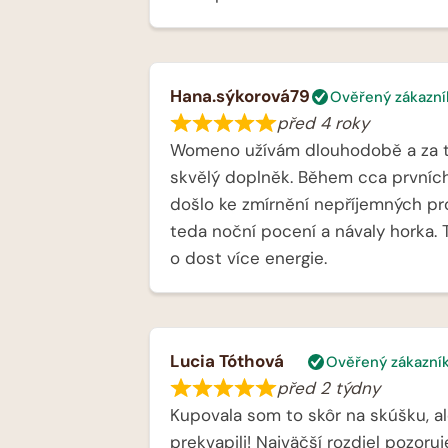
Hana.sýkorová79
Ověřený zákazní
před 4 roky
Womeno užívám dlouhodobě a za t
skvělý doplněk. Během cca prvních
došlo ke zmírnění nepříjemných pr
teda noční pocení a návaly horka. 
o dost více energie.
Lucia Tóthová
Ověřený zákazní
před 2 týdny
Kupovala som to skôr na skúšku, a
prekvapili! Najväčší rozdiel pozoruj