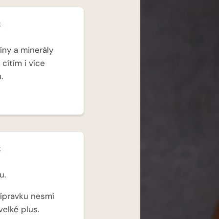
k
íny a minerály
cítím i více
.
k
u.
přípravku nesmí
velké plus.