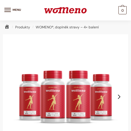
Skip
Skip
to
to
MENU
0
navigation
content
Domů
/
Produkty
/
WOMENO®, doplněk stravy – 4× balení