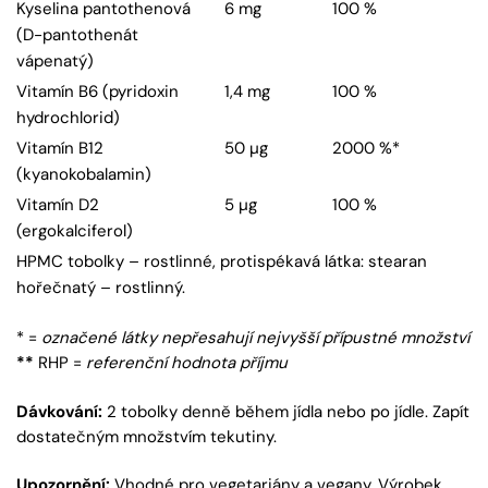
Kyselina pantothenová
6 mg
100 %
(D-pantothenát
vápenatý)
Vitamín B6 (pyridoxin
1,4 mg
100 %
hydrochlorid)
Vitamín B12
50 µg
2000 %*
(kyanokobalamin)
Vitamín D2
5 µg
100 %
(ergokalciferol)
HPMC tobolky – rostlinné, protispékavá látka: stearan
hořečnatý – rostlinný.
* =
označené látky nepřesahují nejvyšší přípustné množství
**
RHP =
referenční hodnota příjmu
Dávkování:
2 tobolky denně během jídla nebo po jídle. Zapít
dostatečným množstvím tekutiny.
Upozornění:
Vhodné pro vegetariány a vegany. Výrobek