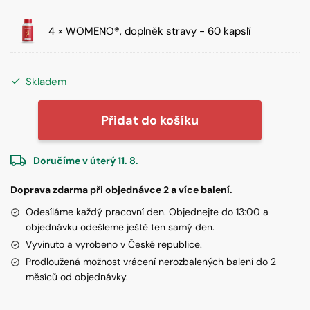
4 × WOMENO®, doplněk stravy - 60 kapslí
Skladem
WOMENO®,
Přidat do košíku
doplněk
stravy
-
Doručíme v úterý 11. 8.
4×
Doprava zdarma při objednávce 2 a více balení.
balení
množství
Odesíláme každý pracovní den. Objednejte do 13:00 a
objednávku odešleme ještě ten samý den.
Vyvinuto a vyrobeno v České republice.
Prodloužená možnost vrácení nerozbalených balení do 2
měsíců od objednávky.