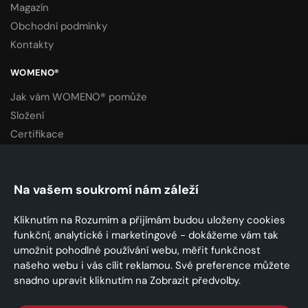
Magazín
Obchodní podmínky
Kontakty
WOMENO®
Jak vám WOMENO® pomůže
Složení
Certifikace
Laboratorní vyšetření
Zkušenosti zákazníků
Na vašem soukromí nám záleží
E-shop
Spolupracujeme
Kliknutím na Rozumím a přijímám budou uloženy cookies
funkční, analytické i marketingové - dokážeme vám tak
umožnit pohodlné používání webu, měřit funkčnost
našeho webu i vás cílit reklamou. Své preference můžete
snadno upravit kliknutím na Zobrazit předvolby.