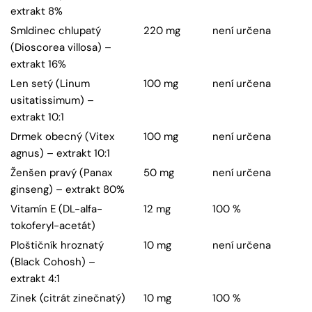
extrakt 8%
Smldinec chlupatý
220 mg
není určena
(Dioscorea villosa) –
extrakt 16%
Len setý (Linum
100 mg
není určena
usitatissimum) –
extrakt 10:1
Drmek obecný (Vitex
100 mg
není určena
agnus) – extrakt 10:1
Ženšen pravý (Panax
50 mg
není určena
ginseng) – extrakt 80%
Vitamín E (DL-alfa-
12 mg
100 %
tokoferyl-acetát)
Ploštičník hroznatý
10 mg
není určena
(Black Cohosh) –
extrakt 4:1
Zinek (citrát zinečnatý)
10 mg
100 %