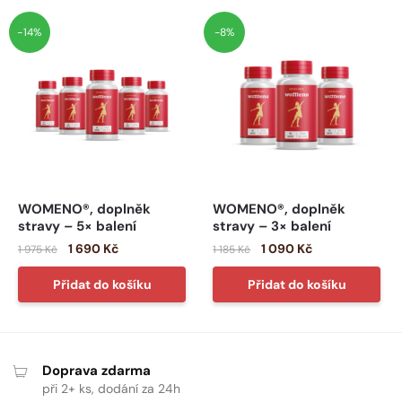
-14%
-8%
WOMENO®, doplněk
WOMENO®, doplněk
stravy – 5× balení
stravy – 3× balení
1 690
Kč
1 090
Kč
1 975
Kč
1 185
Kč
Přidat do košíku
Přidat do košíku
Doprava zdarma
při 2+ ks, dodání za 24h