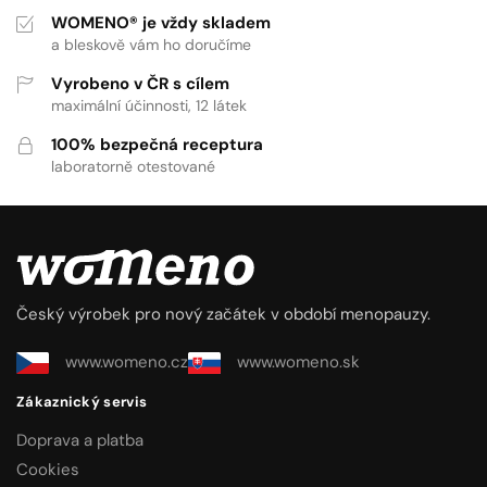
WOMENO® je vždy skladem
a bleskově vám ho doručíme
Vyrobeno v ČR s cílem
maximální účinnosti, 12 látek
100% bezpečná receptura
laboratorně otestované
Český výrobek pro nový začátek v období menopauzy.
www.womeno.cz
www.womeno.sk
Zákaznický servis
Doprava a platba
Cookies