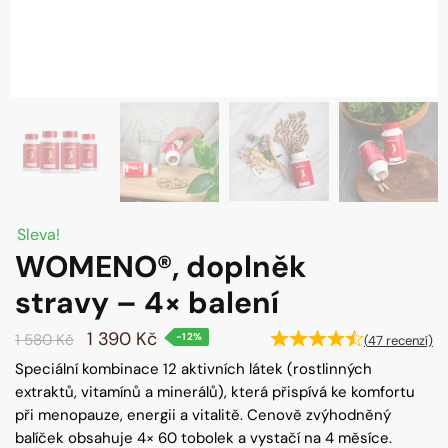
Sleva!
WOMENO®, doplněk
stravy – 4× balení
1 390
Kč
1 580
Kč
-12%
(
47
recenzí)
Speciální kombinace 12 aktivních látek (rostlinných
extraktů, vitamínů a minerálů), která přispívá ke komfortu
při menopauze, energii a vitalitě. Cenově zvýhodněný
balíček obsahuje 4× 60 tobolek a vystačí na 4 měsíce.